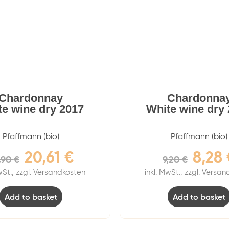
Chardonnay
Chardonna
te wine dry 2017
White wine dry
Pfaffmann (bio)
Pfaffmann (bio)
20,61
€
8,28
,90
€
9,20
€
wSt., zzgl. Versandkosten
inkl. MwSt., zzgl. Versa
Add to basket
Add to basket