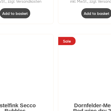
wSt., zzgl. Versandkosten
inkl. MwSt., zzgl. Versa
Add to basket
Add to basket
Sale
stelfink Secco
Dornfelder-Me
Bubbles
Red wine dry 