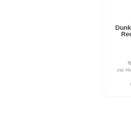
Dunk
Red
9
inkl. M