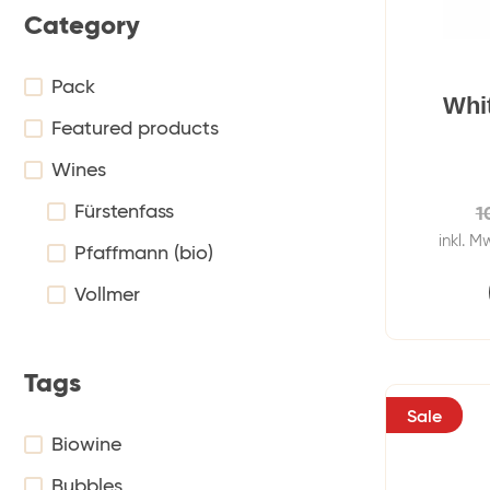
Category
Pack
Whi
Featured products
Wines
Fürstenfass
1
inkl. M
Pfaffmann (bio)
Vollmer
Tags
Sale
Biowine
Bubbles