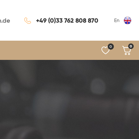
+49 (0)33 762 808 870
n.de
En
0
0