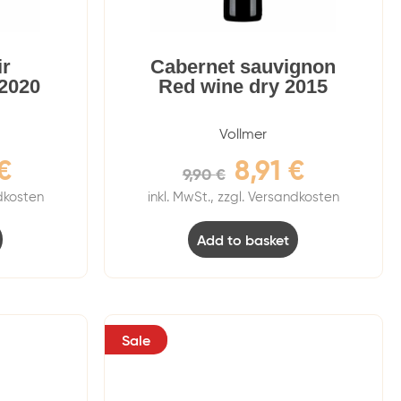
ir
Cabernet sauvignon
 2020
Red wine dry 2015
Vollmer
€
8,91
€
9,90
€
ndkosten
inkl. MwSt., zzgl. Versandkosten
Add to basket
Sale