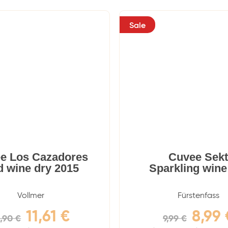
Sale
e Los Cazadores
Cuvee Sek
 wine dry 2015
Sparkling wine
Vollmer
Fürstenfass
11,61
€
8,99
2,90
€
9,99
€