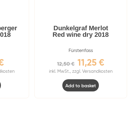
erger
Dunkelgraf Merlot
2018
Red wine dry 2018
Fürstenfass
€
11,25
€
12,50
€
ndkosten
inkl. MwSt., zzgl. Versandkosten
Add to basket