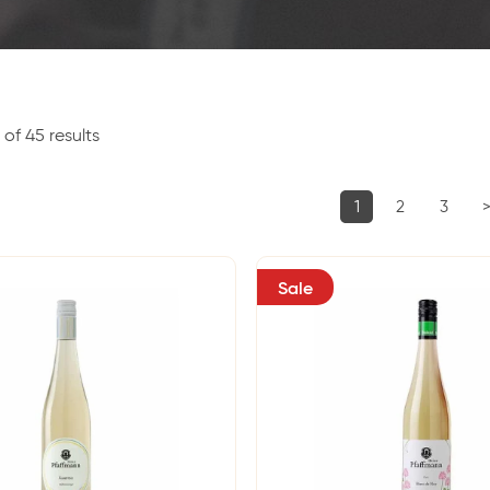
of 45 results
1
2
3
Sale