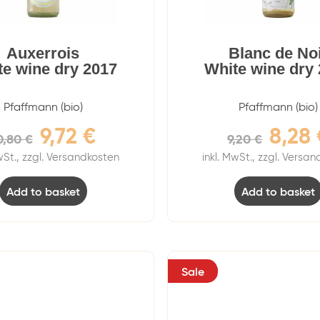
Auxerrois
Blanc de No
te wine dry 2017
White wine dry
Pfaffmann (bio)
Pfaffmann (bio)
9,72
€
8,28
0,80
€
9,20
€
wSt., zzgl. Versandkosten
inkl. MwSt., zzgl. Versa
Add to basket
Add to basket
Sale