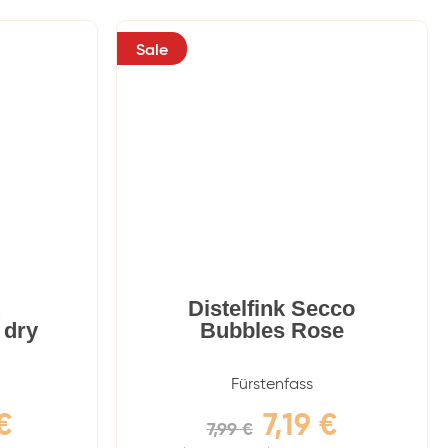
Sale
t
Distelfink Secco
 dry
Bubbles Rose
Fürstenfass
€
7,19
€
7,99
€