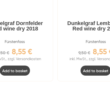
elgraf Dornfelder
Dunkelgraf Lemb
 wine dry 2018
Red wine dry 
Fürstenfass
Fürstenfass
8,55
€
8,55
,50
€
9,50
€
wSt., zzgl. Versandkosten
inkl. MwSt., zzgl. Versa
Add to basket
Add to basket