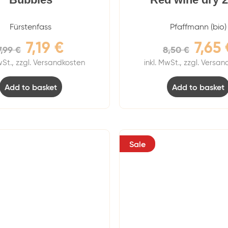
Fürstenfass
Pfaffmann (bio)
7,19
€
7,65
7,99
€
8,50
€
wSt., zzgl. Versandkosten
inkl. MwSt., zzgl. Versa
Add to basket
Add to basket
Sale